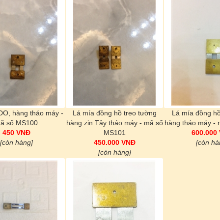
DO, hàng tháo máy -
Lá mía đồng hồ treo tường
Lá mía đồng hồ
ã số MS100
hàng zin Tây tháo máy - mã số
hàng tháo máy -
450 VNĐ
MS101
600.000
[còn hàng]
450.000 VNĐ
[còn hà
[còn hàng]