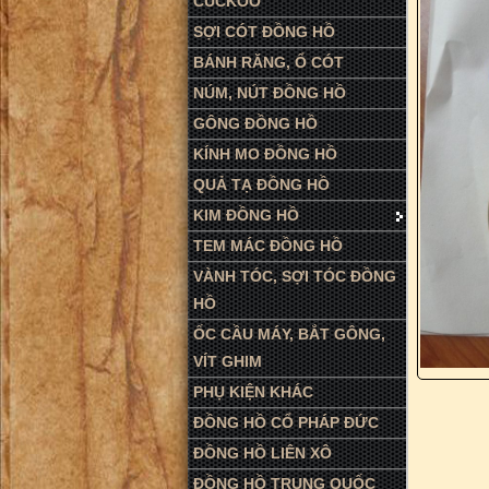
CUCKOO
SỢI CÓT ĐỒNG HỒ
BÁNH RĂNG, Ổ CÓT
NÚM, NÚT ĐỒNG HỒ
GÔNG ĐỒNG HỒ
KÍNH MO ĐỒNG HỒ
QUẢ TẠ ĐỒNG HỒ
KIM ĐỒNG HỒ
TEM MÁC ĐỒNG HỒ
VÀNH TÓC, SỢI TÓC ĐỒNG
HỒ
ỐC CẦU MÁY, BẮT GÔNG,
VÍT GHIM
PHỤ KIỆN KHÁC
ĐỒNG HỒ CỔ PHÁP ĐỨC
ĐỒNG HỒ LIÊN XÔ
ĐỒNG HỒ TRUNG QUỐC