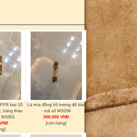
FFR loại 10
Lá mía đồng hồ tượng để bàn
, hàng tháo
- mã số MS206
ố MS301
300.000 VNĐ
 VNĐ
[còn hàng]
ng]