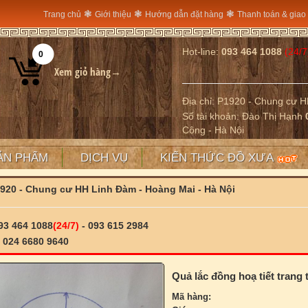
❃
❃
❃
Trang chủ
Giới thiệu
Hướng dẫn đặt hàng
Thanh toán & giao
Hot-line:
093 464 1088
(24/7
0
Xem giỏ hàng→
Địa chỉ: P1920 - Chung cư 
Số tài khoản: Đào Thị Hạnh
Công - Hà Nội
ẢN PHẨM
DỊCH VỤ
KIẾN THỨC ĐỒ XƯA
920 - Chung cư HH Linh Đàm - Hoàng Mai - Hà Nội
93 464 1088
(24/7)
- 093 615 2984
:
024 6680 9640
Quả lắc đồng hoạ tiết trang 
Mã hàng: