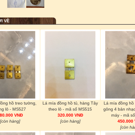
I VỀ
ồng hồ treo tường,
Lá mía đồng hồ tủ, hàng Tây
Lá mía đồng hồ 
ng lô - MS527
theo lô - mã số MS515
gông 4 bản nhạc
80.000 VNĐ
320.000 VNĐ
máy - mã s
[còn hàng]
[còn hàng]
450.000
[còn hà