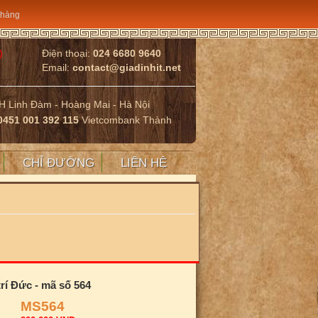
 hàng
)
Điện thoại:
024 6680 9640
Email:
contact@giadinhit.net
HH Linh Đàm - Hoàng Mai - Hà Nội
0451 001 392 115
Vietcombank Thành
CHỈ ĐƯỜNG
LIÊN HỆ
trí Đức - mã số 564
MS564