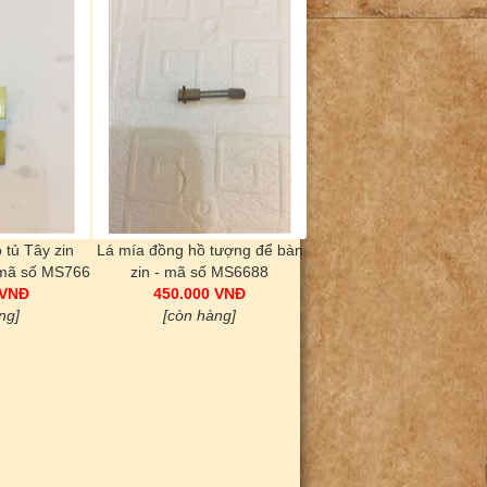
 tủ Tây zin
Lá mía đồng hồ tượng để bàn
 mã số MS766
zin - mã số MS6688
 VNĐ
450.000 VNĐ
ng]
[còn hàng]