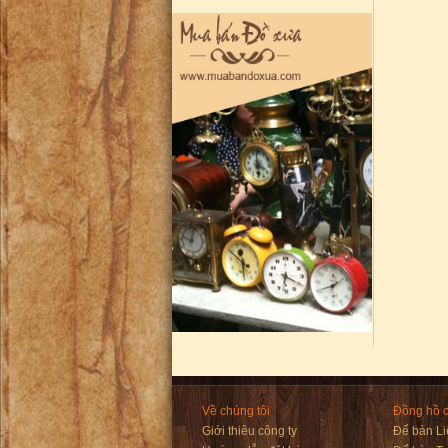
Về chúng tôi
Đồng hồ 
Giới thiêu công ty
Để bàn Li