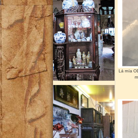
Lá mía O
m