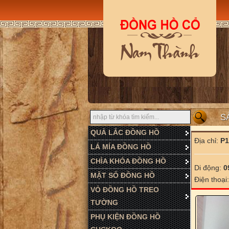
S
QUẢ LẮC ĐỒNG HỒ
Địa chỉ:
P1
LÁ MÍA ĐỒNG HỒ
CHÌA KHÓA ĐỒNG HỒ
Di động:
0
MẶT SỐ ĐỒNG HỒ
Điện thoại
VỎ ĐỒNG HỒ TREO
TƯỜNG
PHỤ KIỆN ĐỒNG HỒ