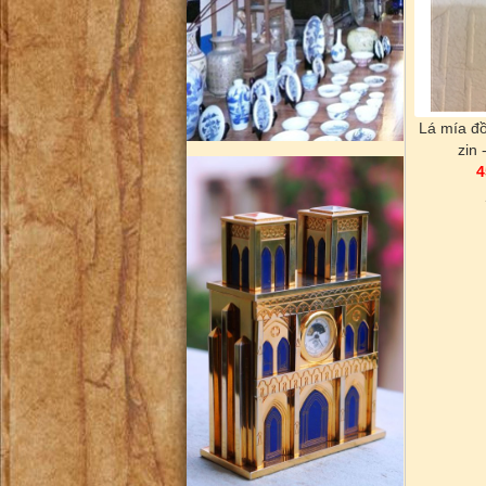
Lá mía đ
zin
4