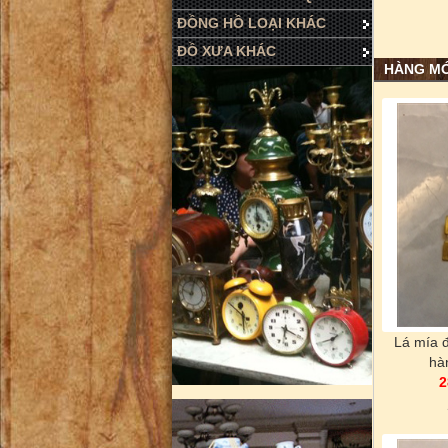
ĐỒNG HỒ LOẠI KHÁC
ĐỒ XƯA KHÁC
HÀNG MỚ
Lá mía đ
hà
2