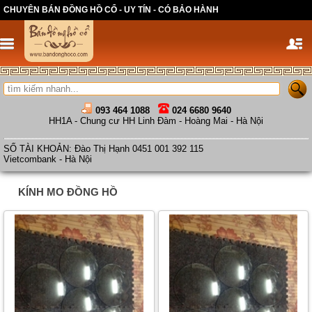
CHUYÊN BÁN ĐỒNG HỒ CỔ - UY TÍN - CÓ BẢO HÀNH
093 464 1088
024 6680 9640
HH1A - Chung cư HH Linh Đàm - Hoàng Mai - Hà Nội
SỐ TÀI KHOẢN: Đào Thị Hạnh 0451 001 392 115
Vietcombank - Hà Nội
KÍNH MO ĐỒNG HỒ