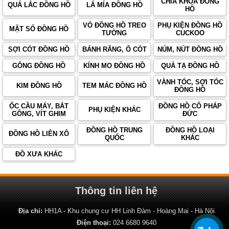
CHÌA KHÓA ĐỒNG
QUẢ LẮC ĐỒNG HỒ
LÁ MÍA ĐỒNG HỒ
HỒ
VỎ ĐỒNG HỒ TREO
PHỤ KIỆN ĐỒNG HỒ
MẶT SỐ ĐỒNG HỒ
TƯỜNG
CUCKOO
SỢI CÓT ĐỒNG HỒ
BÁNH RĂNG, Ổ CÓT
NÚM, NÚT ĐỒNG HỒ
GÔNG ĐỒNG HỒ
KÍNH MO ĐỒNG HỒ
QUẢ TẠ ĐỒNG HỒ
VÀNH TÓC, SỢI TÓC
KIM ĐỒNG HỒ
TEM MÁC ĐỒNG HỒ
ĐỒNG HỒ
ỐC CẦU MÁY, BẮT
ĐỒNG HỒ CỔ PHÁP
PHỤ KIỆN KHÁC
GÔNG, VÍT GHIM
ĐỨC
ĐỒNG HỒ TRUNG
ĐỒNG HỒ LOẠI
ĐỒNG HỒ LIÊN XÔ
QUỐC
KHÁC
ĐỒ XƯA KHÁC
Thông tin liên hệ
Địa chỉ:
HH1A - Khu chung cư HH Linh Đàm - Hoàng Mai - Hà Nội
Điện thoại:
024 6680 9640