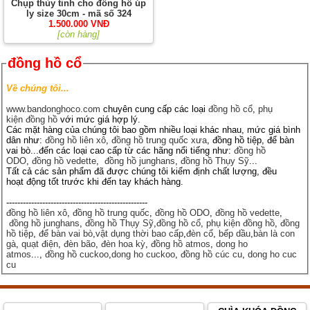
Chụp thủy tinh cho đồng hồ úp
ly size 30cm - mã số 324
1.500.000 VNĐ
[còn hàng]
đồng hồ cổ
Về chúng tôi...
www.bandonghoco.com
chuyên cung cấp các loại
đồng hồ cổ
,
phụ
kiện đồng hồ
với mức giá hợp lý.
Các mặt hàng của chúng tôi bao gồm nhiều loại khác nhau, mức giá bình
dân như:
đồng hồ liên xô
,
đồng hồ trung quốc xưa
, đồng hồ tiệp, để bàn
vai bò...đến các loại cao cấp từ các hãng nổi tiếng như:
đồng hồ
ODO
,
đồng hồ vedette
,
đồng hồ junghans
,
đồng hồ Thụy Sỹ
...
Tất cả các sản phẩm đã được chúng tôi kiểm định chất lượng, đều
hoạt động tốt trước khi đến tay khách hàng.
---------------------------------------------------
đồng hồ liên xô
,
đồng hồ trung quốc
,
đồng hồ ODO
,
đồng hồ vedette
,
đồng hồ junghans
,
đồng hồ Thụy Sỹ
,
đồng hồ cổ
,
phụ kiện đồng hồ
,
đồng
hồ tiệp
,
để bàn vai bò
,
vật dụng thời bao cấp
,
đèn cổ
,
bếp dầu
,
bàn là con
gà
,
quạt điện
,
đèn bão
,
đèn hoa kỳ
,
đồng hồ atmos
,
dong ho
atmos
...,
đồng hồ cuckoo
,
dong ho cuckoo
,
đồng hồ cúc cu
,
dong ho cuc
cu