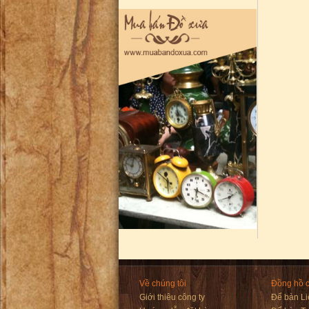
Về chúng tôi
Đồng hồ 
Giới thiêu công ty
Để bàn Li