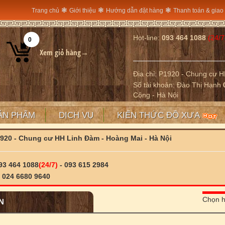
❃
❃
❃
Trang chủ
Giới thiệu
Hướng dẫn đặt hàng
Thanh toán & giao
Hot-line:
093 464 1088
(24/7
0
Xem giỏ hàng→
Địa chỉ: P1920 - Chung cư 
Số tài khoản: Đào Thị Hạnh
Công - Hà Nội
ẢN PHẨM
DỊCH VỤ
KIẾN THỨC ĐỒ XƯA
920 - Chung cư HH Linh Đàm - Hoàng Mai - Hà Nội
93 464 1088
(24/7)
- 093 615 2984
:
024 6680 9640
Chọn h
N