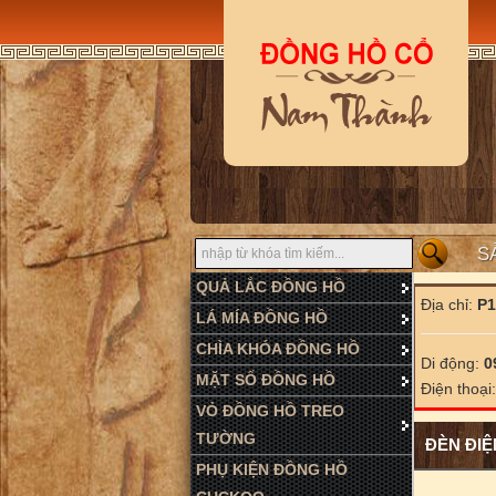
S
QUẢ LẮC ĐỒNG HỒ
Địa chỉ:
P1
LÁ MÍA ĐỒNG HỒ
CHÌA KHÓA ĐỒNG HỒ
Di động:
0
MẶT SỐ ĐỒNG HỒ
Điện thoại
VỎ ĐỒNG HỒ TREO
TƯỜNG
ĐÈN ĐIỆ
PHỤ KIỆN ĐỒNG HỒ