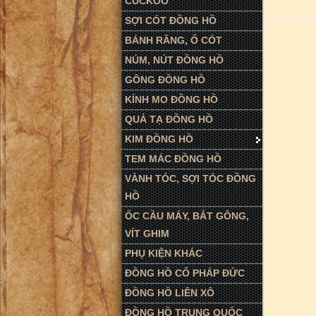
CUCKOO
SỢI CÓT ĐỒNG HỒ
BÁNH RĂNG, Ổ CÓT
NÚM, NÚT ĐỒNG HỒ
GÔNG ĐỒNG HỒ
KÍNH MO ĐỒNG HỒ
QUẢ TẠ ĐỒNG HỒ
KIM ĐỒNG HỒ
TEM MÁC ĐỒNG HỒ
VÀNH TÓC, SỢI TÓC ĐỒNG
HỒ
ỐC CẦU MÁY, BẮT GÔNG,
VÍT GHIM
PHỤ KIỆN KHÁC
ĐỒNG HỒ CỔ PHÁP ĐỨC
ĐỒNG HỒ LIÊN XÔ
ĐỒNG HỒ TRUNG QUỐC