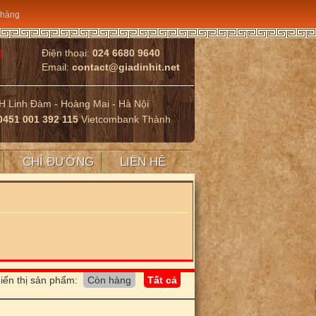
 hàng
)
Điện thoại:
024 6680 9640
Email:
contact@giadinhit.net
HH Linh Đàm - Hoàng Mai - Hà Nội
0451 001 392 115
Vietcombank Thành
CHỈ ĐƯỜNG
LIÊN HỆ
iển thị sản phẩm: