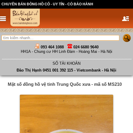
CHUYÊN BÁN ĐỒNG HỒ CỔ - UY TÍN - CÓ BẢO HÀNH
093 464 1088
024 6680 9640
HH1A - Chung cư HH Linh Đàm - Hoàng Mai - Hà Nội
SỐ TÀI KHOẢN
Đào Thị Hạnh 0451 001 392 115 - Vietcombank - Hà Nội
Mặt số đồng hồ vệ tinh Trung Quốc xưa - mã số MS210