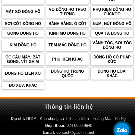
VỎ ĐỒNG HỒ TREO
PHỤ KIỆN ĐỒNG HỒ
MẶT SỐ ĐỒNG HỒ
TƯỜNG
CUCKOO
SỢI CÓT ĐỒNG HỒ
BÁNH RĂNG, Ổ CÓT
NÚM, NÚT ĐỒNG HỒ
GÔNG ĐỒNG HỒ
KÍNH MO ĐỒNG HỒ
QUẢ TẠ ĐỒNG HỒ
VÀNH TÓC, SỢI TÓC
KIM ĐỒNG HỒ
TEM MÁC ĐỒNG HỒ
ĐỒNG HỒ
ỐC CẦU MÁY, BẮT
ĐỒNG HỒ CỔ PHÁP
PHỤ KIỆN KHÁC
GÔNG, VÍT GHIM
ĐỨC
ĐỒNG HỒ TRUNG
ĐỒNG HỒ LOẠI
ĐỒNG HỒ LIÊN XÔ
QUỐC
KHÁC
ĐỒ XƯA KHÁC
Thông tin liên hệ
Địa chỉ:
HH1A - Khu chung cư HH Linh Đàm - Hoàng Mai - Hà Nội
Điện thoại:
024 6680 9640
Email:
contact@giadinhit.net