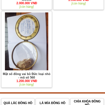
2.000.000 VNĐ
[còn hàng]
[còn hàng]
Mặt số đồng vai bò Đức loại nhỏ
- mã số 560
1.200.000 VNĐ
[còn hàng]
CHÌA KHÓA ĐỒNG
QUẢ LẮC ĐỒNG HỒ
LÁ MÍA ĐỒNG HỒ
HỒ