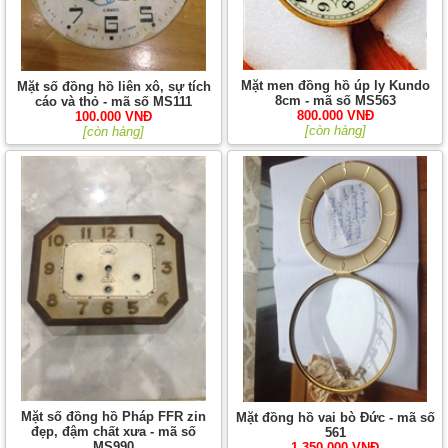
Mặt men đồng hồ úp ly Kundo
Mặt số đồng hồ liên xô, sự tích
8cm - mã số MS563
cáo và thỏ - mã số MS111
800.000 VNĐ
100.000 VNĐ
[còn hàng]
[còn hàng]
Mặt số đồng hồ Pháp FFR zin
Mặt đồng hồ vai bò Đức - mã số
đẹp, đậm chất xưa - mã số
561
MS990
1.350.000 VNĐ