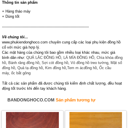
Thông tin sản phẩm
+ Hàng tháo máy
+ Dùng tốt
----------------------------------------------------------------------------
Về chúng tôi...
www.phukiendonghoco.com chuyên cung cấp các loại phụ kiện đồng hồ
cổ với mức giá hợp lý.
Các mặt hàng của chúng tôi bao gồm nhiều loại khác nhau, mức giá
bình dân như:
QUẢ LẮC ĐỒNG HỒ
,
LÁ MÍA ĐỒNG HỒ
,
Chìa khóa đồng
hồ
,
Bánh răng đồng hồ
,
Sợi cót đồng hồ
,
Vỏ đồng hồ treo tường
,
Mặt số
đồng hồ
,
Quả tạ đồng hồ
,
Kim đồng hồ
,
Tem m
ácđồng hồ
,
Ốc cầu
máy
,
ốc bắt gông
Tất cả các sản phẩm đã được chúng tôi kiểm định chất lượng, đều hoạt
động tốt trước khi đến tay khách hàng.
BANDONGHOCO.COM
Sản phẩm tương tự