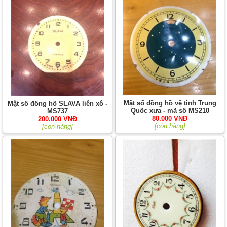
Mặt số đồng hồ vệ tinh Trung
Mặt số đồng hồ SLAVA liên xô -
Quốc xưa - mã số MS210
MS737
80.000 VNĐ
200.000 VNĐ
[còn hàng]
[còn hàng]