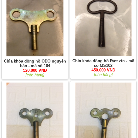
Chìa khóa đồng hồ Đức zin - mã
Chìa khóa đồng hồ ODO nguyên
số MS102
bản - mã số 104
450.000 VNĐ
520.000 VNĐ
[còn hàng]
[còn hàng]