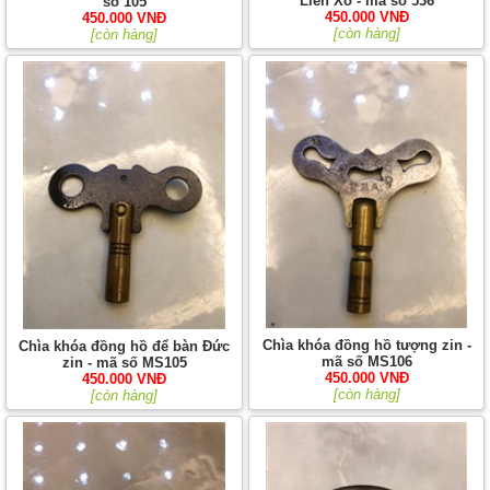
Liên Xô - mã số 536
số 105
450.000 VNĐ
450.000 VNĐ
[còn hàng]
[còn hàng]
Chìa khóa đồng hồ tượng zin -
Chìa khóa đồng hồ để bàn Đức
mã số MS106
zin - mã số MS105
450.000 VNĐ
450.000 VNĐ
[còn hàng]
[còn hàng]