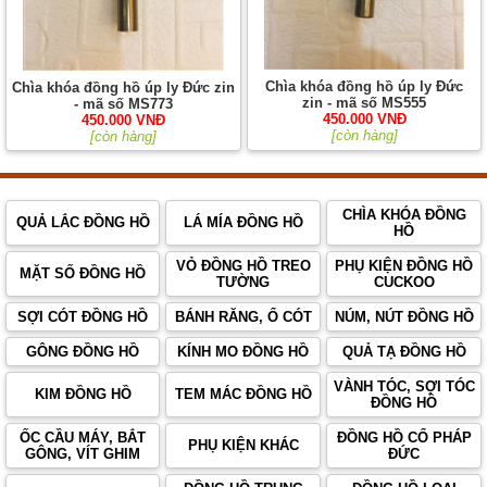
Chìa khóa đồng hồ úp ly Đức
Chìa khóa đồng hồ úp ly Đức zin
zin - mã số MS555
- mã số MS773
450.000 VNĐ
450.000 VNĐ
[còn hàng]
[còn hàng]
CHÌA KHÓA ĐỒNG
QUẢ LẮC ĐỒNG HỒ
LÁ MÍA ĐỒNG HỒ
HỒ
VỎ ĐỒNG HỒ TREO
PHỤ KIỆN ĐỒNG HỒ
MẶT SỐ ĐỒNG HỒ
TƯỜNG
CUCKOO
SỢI CÓT ĐỒNG HỒ
BÁNH RĂNG, Ổ CÓT
NÚM, NÚT ĐỒNG HỒ
GÔNG ĐỒNG HỒ
KÍNH MO ĐỒNG HỒ
QUẢ TẠ ĐỒNG HỒ
VÀNH TÓC, SỢI TÓC
KIM ĐỒNG HỒ
TEM MÁC ĐỒNG HỒ
ĐỒNG HỒ
ỐC CẦU MÁY, BẮT
ĐỒNG HỒ CỔ PHÁP
PHỤ KIỆN KHÁC
GÔNG, VÍT GHIM
ĐỨC