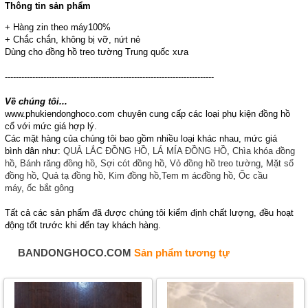
Thông tin sản phẩm
+ Hàng zin theo máy100%
+ Chắc chắn, không bị vỡ, nứt nẻ
Dùng cho đồng hồ treo tường Trung quốc xưa
----------------------------------------------------------------------------
Về chúng tôi...
www.phukiendonghoco.com chuyên cung cấp các loại phụ kiện đồng hồ
cổ với mức giá hợp lý.
Các mặt hàng của chúng tôi bao gồm nhiều loại khác nhau, mức giá
bình dân như:
QUẢ LẮC ĐỒNG HỒ
,
LÁ MÍA ĐỒNG HỒ
,
Chìa khóa đồng
hồ
,
Bánh răng đồng hồ
,
Sợi cót đồng hồ
,
Vỏ đồng hồ treo tường
,
Mặt số
đồng hồ
,
Quả tạ đồng hồ
,
Kim đồng hồ
,
Tem m
ácđồng hồ
,
Ốc cầu
máy
,
ốc bắt gông
Tất cả các sản phẩm đã được chúng tôi kiểm định chất lượng, đều hoạt
động tốt trước khi đến tay khách hàng.
BANDONGHOCO.COM
Sản phẩm tương tự