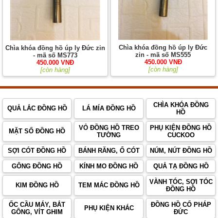
Chìa khóa đồng hồ úp ly Đức
Chìa khóa đồng hồ úp ly Đức zin
zin - mã số MS555
- mã số MS773
450.000 VNĐ
450.000 VNĐ
[còn hàng]
[còn hàng]
CHÌA KHÓA ĐỒNG
QUẢ LẮC ĐỒNG HỒ
LÁ MÍA ĐỒNG HỒ
HỒ
VỎ ĐỒNG HỒ TREO
PHỤ KIỆN ĐỒNG HỒ
MẶT SỐ ĐỒNG HỒ
TƯỜNG
CUCKOO
SỢI CÓT ĐỒNG HỒ
BÁNH RĂNG, Ổ CÓT
NÚM, NÚT ĐỒNG HỒ
GÔNG ĐỒNG HỒ
KÍNH MO ĐỒNG HỒ
QUẢ TẠ ĐỒNG HỒ
VÀNH TÓC, SỢI TÓC
KIM ĐỒNG HỒ
TEM MÁC ĐỒNG HỒ
ĐỒNG HỒ
ỐC CẦU MÁY, BẮT
ĐỒNG HỒ CỔ PHÁP
PHỤ KIỆN KHÁC
GÔNG, VÍT GHIM
ĐỨC