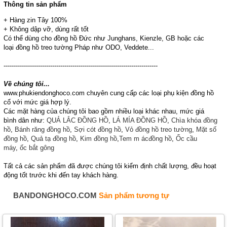
Thông tin sản phẩm
+ Hàng zin Tây 100%
+ Không dập vỡ, dùng rất tốt
Có thể dùng cho đồng hồ Đức như Junghans, Kienzle, GB hoặc các
loại đồng hồ treo tường Pháp như ODO, Veddete...
----------------------------------------------------------------------------
Về chúng tôi...
www.phukiendonghoco.com chuyên cung cấp các loại phụ kiện đồng hồ
cổ với mức giá hợp lý.
Các mặt hàng của chúng tôi bao gồm nhiều loại khác nhau, mức giá
bình dân như:
QUẢ LẮC ĐỒNG HỒ
,
LÁ MÍA ĐỒNG HỒ
,
Chìa khóa đồng
hồ
,
Bánh răng đồng hồ
,
Sợi cót đồng hồ
,
Vỏ đồng hồ treo tường
,
Mặt số
đồng hồ
,
Quả tạ đồng hồ
,
Kim đồng hồ
,
Tem m
ácđồng hồ
,
Ốc cầu
máy
,
ốc bắt gông
Tất cả các sản phẩm đã được chúng tôi kiểm định chất lượng, đều hoạt
động tốt trước khi đến tay khách hàng.
BANDONGHOCO.COM
Sản phẩm tương tự