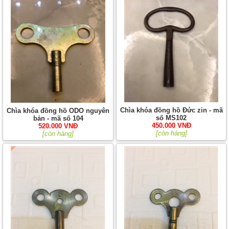
Chìa khóa đồng hồ Đức zin - mã
Chìa khóa đồng hồ ODO nguyên
số MS102
bản - mã số 104
450.000 VNĐ
520.000 VNĐ
[còn hàng]
[còn hàng]