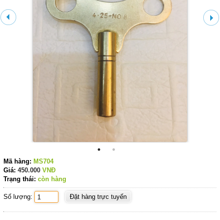
Mã hàng:
MS704
Giá:
450.000
VNĐ
Trạng thái:
còn hàng
Số lượng: